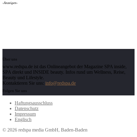
-Anzeigen-
Über uns
www.redspa.de ist das Onlineangebot der Magazine SPA inside,
SPA direkt und INSIDE beauty. Infos rund um Wellness, Reise,
Beauty und Lifestyle.
Kontaktieren Sie uns:
info@redspa.de
Folgen Sie uns
Haftungsausschluss
Datenschutz
Impressum
Englisch
© 2026 redspa media GmbH, Baden-Baden