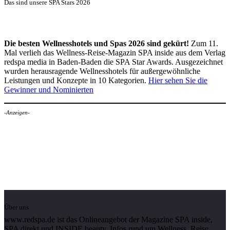
Das sind unsere SPA Stars 2026
Die besten Wellnesshotels und Spas 2026 sind gekürt!
Zum 11.
Mal verlieh das Wellness-Reise-Magazin SPA inside aus dem Verlag
redspa media in Baden-Baden die SPA Star Awards. Ausgezeichnet
wurden herausragende Wellnesshotels für außergewöhnliche
Leistungen und Konzepte in 10 Kategorien.
Hier sehen Sie die
Gewinner und Nominierten
-Anzeigen-
Über uns
www.redspa.de ist das Onlineangebot der Magazine SPA inside,
SPA direkt und INSIDE beauty. Infos rund um Wellness, Reise,