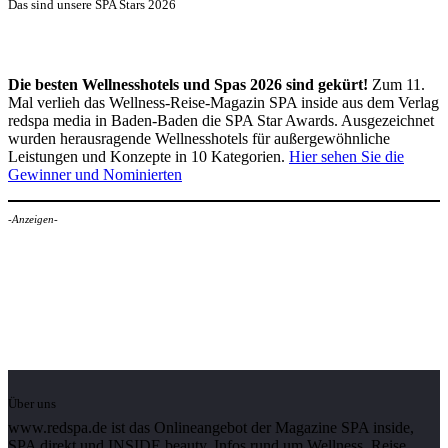
Das sind unsere SPA Stars 2026
Die besten Wellnesshotels und Spas 2026 sind gekürt!
Zum 11.
Mal verlieh das Wellness-Reise-Magazin SPA inside aus dem Verlag
redspa media in Baden-Baden die SPA Star Awards. Ausgezeichnet
wurden herausragende Wellnesshotels für außergewöhnliche
Leistungen und Konzepte in 10 Kategorien.
Hier sehen Sie die
Gewinner und Nominierten
-Anzeigen-
Über uns
www.redspa.de ist das Onlineangebot der Magazine SPA inside,
SPA direkt und INSIDE beauty. Infos rund um Wellness, Reise,