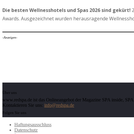
Die besten Wellnesshotels und Spas 2026 sind gekürt!
Z
Awards. Ausgezeichnet wurden herausragende Wellnesshot
-Anzeigen-
Über uns
www.redspa.de ist das Onlineangebot der Magazine SPA inside, SPA d
Kontaktieren Sie uns:
info@redspa.de
Folgen Sie uns
Haftungsausschluss
Datenschutz