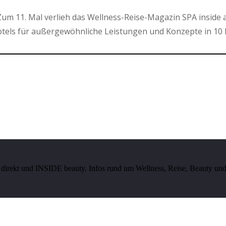
um 11. Mal verlieh das Wellness-Reise-Magazin SPA inside 
els für außergewöhnliche Leistungen und Konzepte in 10 
irekt und INSIDE beauty. Infos rund um Wellness, Reise, Beauty und 