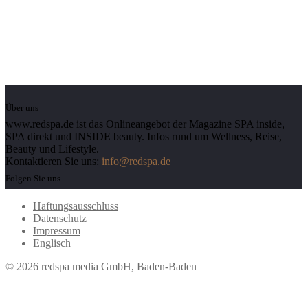
Über uns
www.redspa.de ist das Onlineangebot der Magazine SPA inside,
SPA direkt und INSIDE beauty. Infos rund um Wellness, Reise,
Beauty und Lifestyle.
Kontaktieren Sie uns:
info@redspa.de
Folgen Sie uns
Haftungsausschluss
Datenschutz
Impressum
Englisch
© 2026 redspa media GmbH, Baden-Baden