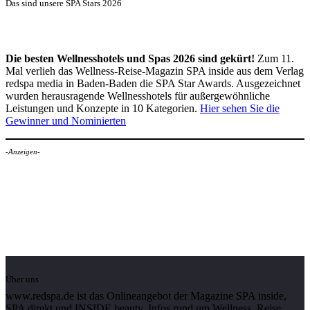
Das sind unsere SPA Stars 2026
Die besten Wellnesshotels und Spas 2026 sind gekürt!
Zum 11.
Mal verlieh das Wellness-Reise-Magazin SPA inside aus dem Verlag
redspa media in Baden-Baden die SPA Star Awards. Ausgezeichnet
wurden herausragende Wellnesshotels für außergewöhnliche
Leistungen und Konzepte in 10 Kategorien.
Hier sehen Sie die
Gewinner und Nominierten
-Anzeigen-
Über uns
www.redspa.de ist das Onlineangebot der Magazine SPA inside,
SPA direkt und INSIDE beauty. Infos rund um Wellness, Reise,