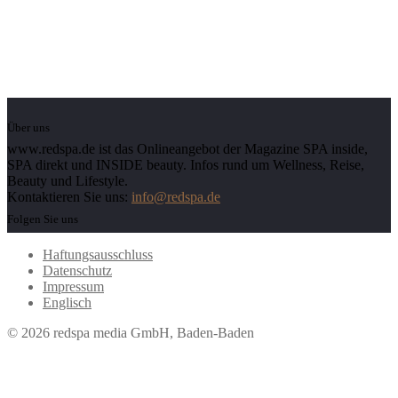
Über uns
www.redspa.de ist das Onlineangebot der Magazine SPA inside,
SPA direkt und INSIDE beauty. Infos rund um Wellness, Reise,
Beauty und Lifestyle.
Kontaktieren Sie uns:
info@redspa.de
Folgen Sie uns
Haftungsausschluss
Datenschutz
Impressum
Englisch
© 2026 redspa media GmbH, Baden-Baden