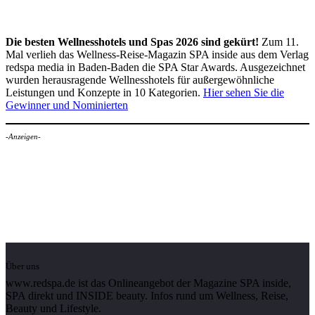
Die besten Wellnesshotels und Spas 2026 sind gekürt!
Zum 11.
Mal verlieh das Wellness-Reise-Magazin SPA inside aus dem Verlag
redspa media in Baden-Baden die SPA Star Awards. Ausgezeichnet
wurden herausragende Wellnesshotels für außergewöhnliche
Leistungen und Konzepte in 10 Kategorien.
Hier sehen Sie die
Gewinner und Nominierten
-Anzeigen-
Über uns
www.redspa.de ist das Onlineangebot der Magazine SPA inside,
SPA direkt und INSIDE beauty. Infos rund um Wellness, Reise,
Beauty und Lifestyle.