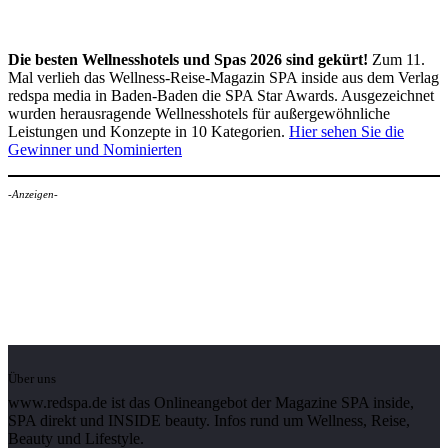
Die besten Wellnesshotels und Spas 2026 sind gekürt!
Zum 11.
Mal verlieh das Wellness-Reise-Magazin SPA inside aus dem Verlag
redspa media in Baden-Baden die SPA Star Awards. Ausgezeichnet
wurden herausragende Wellnesshotels für außergewöhnliche
Leistungen und Konzepte in 10 Kategorien.
Hier sehen Sie die
Gewinner und Nominierten
-Anzeigen-
Über uns
www.redspa.de ist das Onlineangebot der Magazine SPA inside,
SPA direkt und INSIDE beauty. Infos rund um Wellness, Reise,
Beauty und Lifestyle.