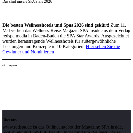
Das sind unsere SPA Stars 2026
Die besten Wellnesshotels und Spas 2026 sind gekürt!
Zum 11.
Mal verlieh das Wellness-Reise-Magazin SPA inside aus dem Verlag
redspa media in Baden-Baden die SPA Star Awards. Ausgezeichnet
wurden herausragende Wellnesshotels für außergewöhnliche
Leistungen und Konzepte in 10 Kategorien.
Hier sehen Sie die
Gewinner und Nominierten
-Anzeigen-
Über uns
www.redspa.de ist das Onlineangebot der Magazine SPA inside,
SPA direkt und INSIDE beauty. Infos rund um Wellness, Reise,