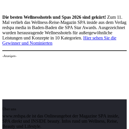
Die besten Wellnesshotels und Spas 2026 sind gekürt!
Zum 11.
Mal verlieh das Wellness-Reise-Magazin SPA inside aus dem Verlag
redspa media in Baden-Baden die SPA Star Awards. Ausgezeichnet
wurden herausragende Wellnesshotels für außergewöhnliche
Leistungen und Konzepte in 10 Kategorien.
Hier sehen Sie die
Gewinner und Nominierten
-Anzeigen-
Über uns
www.redspa.de ist das Onlineangebot der Magazine SPA inside,
SPA direkt und INSIDE beauty. Infos rund um Wellness, Reise,
Beauty und Lifestyle.