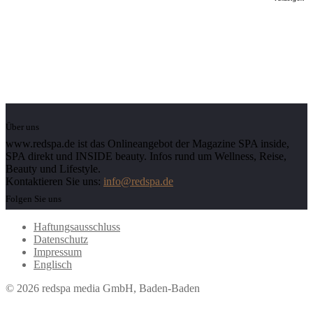
Über uns
www.redspa.de ist das Onlineangebot der Magazine SPA inside,
SPA direkt und INSIDE beauty. Infos rund um Wellness, Reise,
Beauty und Lifestyle.
Kontaktieren Sie uns:
info@redspa.de
Folgen Sie uns
Haftungsausschluss
Datenschutz
Impressum
Englisch
© 2026 redspa media GmbH, Baden-Baden