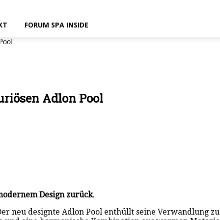
KT
FORUM SPA INSIDE
Pool
uriösen Adlon Pool
opmodernem Design zurück
.
 Der neu designte Adlon Pool enthüllt seine Verwandlung 