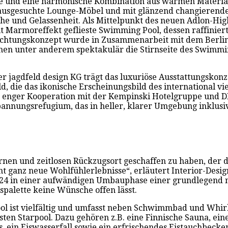
nte und eine harmonische Kombination aus warmen Material
, ausgesuchte Lounge-Möbel und mit glänzend changierend
e und Gelassenheit. Als Mittelpunkt des neuen Adlon-High
t Marmoreffekt geflieste Swimming Pool, dessen raffiniert
htungskonzept wurde in Zusammenarbeit mit dem Berliner
en unter anderem spektakulär die Stirnseite des Swimmin
r jagdfeld design KG trägt das luxuriöse Ausstattungskonz
, die das ikonische Erscheinungsbild des international vi
 In enger Kooperation mit der Kempinski Hotelgruppe und
annungsrefugium, das in heller, klarer Umgebung inklus
rnen und zeitlosen Rückzugsort geschaffen zu haben, der 
t ganz neue Wohlfühlerlebnisse“, erläutert Interior-Desi
4 in einer aufwändigen Umbauphase einer grundlegend neu
palette keine Wünsche offen lässt.
ool ist vielfältig und umfasst neben Schwimmbad und Whir
ten Starpool. Dazu gehören z.B. eine Finnische Sauna, ei
 ein Eiswasserfall sowie ein erfrischendes Eistauchbeck