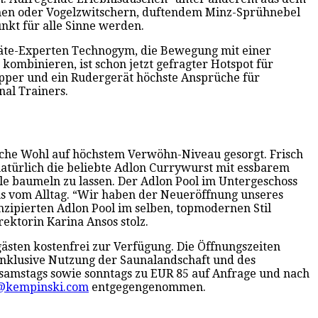
hen oder Vogelzwitschern, duftendem Minz-Sprühnebel
nkt für alle Sinne werden.
räte-Experten Technogym, die Bewegung mit einer
ombinieren, ist schon jetzt gefragter Hotspot für
epper und ein Rudergerät höchste Ansprüche für
al Trainers.
liche Wohl auf höchstem Verwöhn-Niveau gesorgt. Frisch
natürlich die beliebte Adlon Currywurst mit essbarem
le baumeln zu lassen. Der Adlon Pool im Untergeschoss
ens vom Alltag. “Wir haben der Neueröffnung unseres
zipierten Adlon Pool im selben, topmodernen Stil
ektorin Karina Ansos stolz.
gästen kostenfrei zur Verfügung. Die Öffnungszeiten
inklusive Nutzung der Saunalandschaft und des
 samstags sowie sonntags zu EUR 85 auf Anfrage und nach
n@kempinski.com
entgegengenommen.