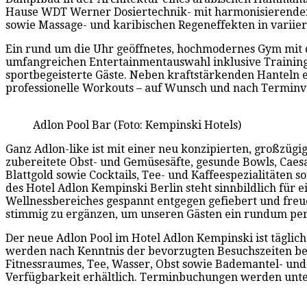
Hause WDT Werner Dosiertechnik- mit harmonisierenden
sowie Massage- und karibischen Regeneffekten in variie
Ein rund um die Uhr geöffnetes, hochmodernes Gym mit 
umfangreichen Entertainmentauswahl inklusive Trainingsv
sportbegeisterte Gäste. Neben kraftstärkenden Hanteln 
professionelle Workouts – auf Wunsch und nach Terminve
Adlon Pool Bar (Foto: Kempinski Hotels)
Ganz Adlon-like ist mit einer neu konzipierten, großzüg
zubereitete Obst- und Gemüsesäfte, gesunde Bowls, Caesa
Blattgold sowie Cocktails, Tee- und Kaffeespezialitäten
des Hotel Adlon Kempinski Berlin steht sinnbildlich für
Wellnessbereiches gespannt entgegen gefiebert und freue
stimmig zu ergänzen, um unseren Gästen ein rundum perfe
Der neue Adlon Pool im Hotel Adlon Kempinski ist täglich
werden nach Kenntnis der bevorzugten Besuchszeiten bei 
Fitnessraumes, Tee, Wasser, Obst sowie Bademantel- und
Verfügbarkeit erhältlich. Terminbuchungen werden unter