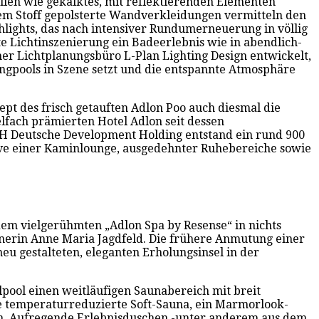
ien wie gekälktes, mit reflektierenden Elementen
em Stoff gepolsterte Wandverkleidungen vermitteln den
lights, das nach intensiver Rundumerneuerung in völlig
e Lichtinszenierung ein Badeerlebnis wie in abendlich-
 Lichtplanungsbüro L-Plan Lighting Design entwickelt,
gpools in Szene setzt und die entspannte Atmosphäre
ept des frisch getauften Adlon Poo auch diesmal die
elfach prämierten Hotel Adlon seit dessen
 DH Deutsche Development Holding entstand ein rund 900
ive einer Kaminlounge, ausgedehnter Ruhebereiche sowie
dem vielgerühmten „Adlon Spa by Resense“ in nichts
gnerin Anne Maria Jagdfeld. Die frühere Anmutung einer
 gestalteten, eleganten Erholungsinsel in der
lpool einen weitläufigen Saunabereich mit breit
ne temperaturreduzierte Soft-Sauna, ein Marmorlook-
en. Aufregende Erlebnisduschen -unter anderem aus dem