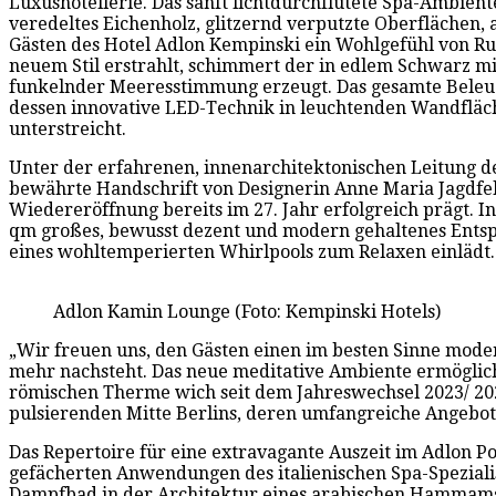
Luxushotellerie. Das sanft lichtdurchflutete Spa-Ambie
veredeltes Eichenholz, glitzernd verputzte Oberflächen
Gästen des Hotel Adlon Kempinski ein Wohlgefühl von Ruh
neuem Stil erstrahlt, schimmert der in edlem Schwarz mi
funkelnder Meeresstimmung erzeugt. Das gesamte Beleuc
dessen innovative LED-Technik in leuchtenden Wandfläch
unterstreicht.
Unter der erfahrenen, innenarchitektonischen Leitung de
bewährte Handschrift von Designerin Anne Maria Jagdfeld
Wiedereröffnung bereits im 27. Jahr erfolgreich prägt.
qm großes, bewusst dezent und modern gehaltenes Entsp
eines wohltemperierten Whirlpools zum Relaxen einlädt.
Adlon Kamin Lounge (Foto: Kempinski Hotels)
„Wir freuen uns, den Gästen einen im besten Sinne mode
mehr nachsteht. Das neue meditative Ambiente ermöglich
römischen Therme wich seit dem Jahreswechsel 2023/ 202
pulsierenden Mitte Berlins, deren umfangreiche Angebots
Das Repertoire für eine extravagante Auszeit im Adlon P
gefächerten Anwendungen des italienischen Spa-Spezialis
Dampfbad in der Architektur eines arabischen Hammams,