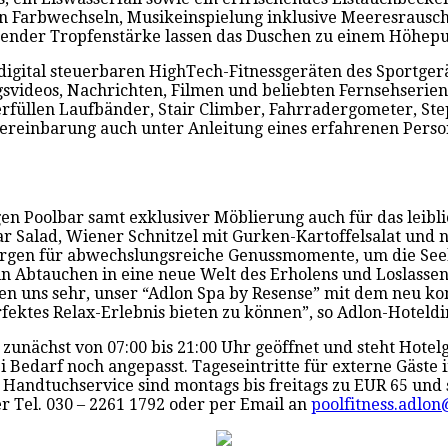
 Farbwechseln, Musikeinspielung inklusive Meeresrausc
render Tropfenstärke lassen das Duschen zu einem Höhepu
digital steuerbaren HighTech-Fitnessgeräten des Sportge
ideos, Nachrichten, Filmen und beliebten Fernsehserien k
erfüllen Laufbänder, Stair Climber, Fahrradergometer, St
reinbarung auch unter Anleitung eines erfahrenen Person
igen Poolbar samt exklusiver Möblierung auch für das leib
r Salad, Wiener Schnitzel mit Gurken-Kartoffelsalat und 
 sorgen für abwechslungsreiche Genussmomente, um die See
 ein Abtauchen in eine neue Welt des Erholens und Loslass
n uns sehr, unser “Adlon Spa by Resense” mit dem neu kon
ktes Relax-Erlebnis bieten zu können”, so Adlon-Hoteldir
 zunächst von 07:00 bis 21:00 Uhr geöffnet und steht Hotel
Bedarf noch angepasst. Tageseintritte für externe Gäste 
 Handtuchservice sind montags bis freitags zu EUR 65 und
 Tel. 030 – 2261 1792 oder per Email an
poolfitness.adlo