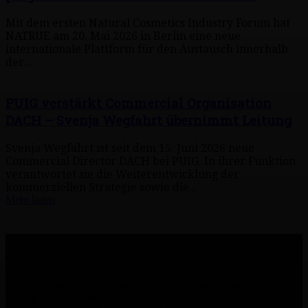
Mit dem ersten Natural Cosmetics Industry Forum hat
NATRUE am 20. Mai 2026 in Berlin eine neue
internationale Plattform für den Austausch innerhalb
der...
PUIG verstärkt Commercial Organisation
DACH – Svenja Wegfahrt übernimmt Leitung
Svenja Wegfahrt ist seit dem 15. Juni 2026 neue
Commercial Director DACH bei PUIG. In ihrer Funktion
verantwortet sie die Weiterentwicklung der
kommerziellen Strategie sowie die...
Mehr laden
Über uns
www.redspa.de ist das Onlineangebot der Magazine SPA inside,
SPA direkt und INSIDE beauty. Infos rund um Wellness, Reise,
Beauty und Lifestyle.