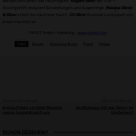
werden und liefert viel Feuchtigkeit.
Regard Glow:
der 3-in-1-
Tönungsstift, reduziert Schwellungen und Augenringe.
Masque Sleep
& Glow:
stärkt die Haut über Nacht.
CC Glow:
illuminiert und passt sich
jedem Hautton an.
PAYOT GmbH · Hamburg ·
www.payot.com
TAGS
Beauty
Charming Brand
Payot
Pflege
Facebook
X
Pinterest
WhatsApp
VORHERIGER ARTIKEL
NÄCHSTER ARTIKEL
Erstes Paket verlässt flaconis
Im Einklang mit der Natur im
neues Logistikzentrum
Lindenwirt
SCHON GESEHEN?