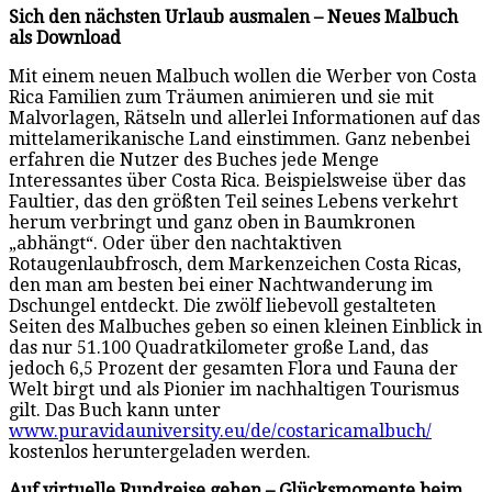
Sich den nächsten Urlaub ausmalen – Neues Malbuch
als Download
Mit einem neuen Malbuch wollen die Werber von Costa
Rica Familien zum Träumen animieren und sie mit
Malvorlagen, Rätseln und allerlei Informationen auf das
mittelamerikanische Land einstimmen. Ganz nebenbei
erfahren die Nutzer des Buches jede Menge
Interessantes über Costa Rica. Beispielsweise über das
Faultier, das den größten Teil seines Lebens verkehrt
herum verbringt und ganz oben in Baumkronen
„abhängt“. Oder über den nachtaktiven
Rotaugenlaubfrosch, dem Markenzeichen Costa Ricas,
den man am besten bei einer Nachtwanderung im
Dschungel entdeckt. Die zwölf liebevoll gestalteten
Seiten des Malbuches geben so einen kleinen Einblick in
das nur 51.100 Quadratkilometer große Land, das
jedoch 6,5 Prozent der gesamten Flora und Fauna der
Welt birgt und als Pionier im nachhaltigen Tourismus
gilt. Das Buch kann unter
www.puravidauniversity.eu/de/costaricamalbuch/
kostenlos heruntergeladen werden.
Auf virtuelle Rundreise gehen – Glücksmomente beim