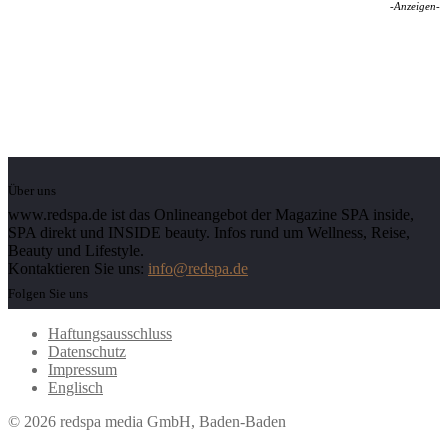
-Anzeigen-
Über uns
www.redspa.de ist das Onlineangebot der Magazine SPA inside,
SPA direkt und INSIDE beauty. Infos rund um Wellness, Reise,
Beauty und Lifestyle.
Kontaktieren Sie uns:
info@redspa.de
Folgen Sie uns
Haftungsausschluss
Datenschutz
Impressum
Englisch
© 2026 redspa media GmbH, Baden-Baden