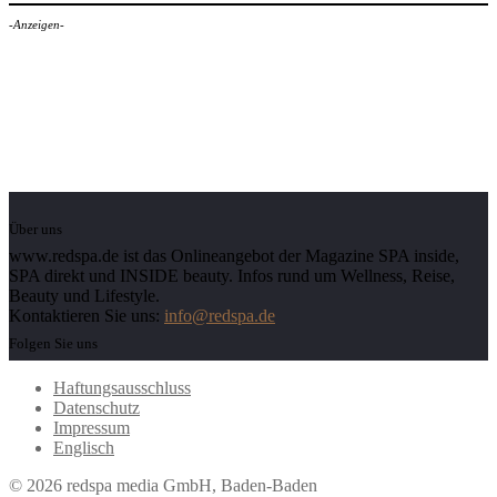
-Anzeigen-
Über uns
www.redspa.de ist das Onlineangebot der Magazine SPA inside,
SPA direkt und INSIDE beauty. Infos rund um Wellness, Reise,
Beauty und Lifestyle.
Kontaktieren Sie uns:
info@redspa.de
Folgen Sie uns
Haftungsausschluss
Datenschutz
Impressum
Englisch
© 2026 redspa media GmbH, Baden-Baden