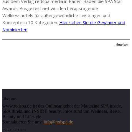
aus dem Verlag redspa media in Baden-Baden die SPA Star
Awards. Ausgezeichnet wurden herausragende
Wellnesshotels für außergewöhnliche Leistungen und
Konzepte in 10 Kategorien.
Hier sehen Sie die Gewinner und
Nominierten
-Anzeigen-
Über uns
www.redspa.de ist das Onlineangebot der Magazine SPA inside,
SPA direkt und INSIDE beauty. Infos rund um Wellness, Reise,
Beauty und Lifestyle.
Kontaktieren Sie uns:
info@redspa.de
Folgen Sie uns