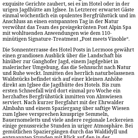
exquisite Gerichte zaubert, sei es im Hotel oder in der
urigen Jagdhütte am Iglsee. In Letzterer erwartet Gäste
einmal wöchentlich ein opulentes Bergfrühstück und im
Anschluss an einen entspannten Tag in der Natur
verwöhnt das Team des preisgekrönten Post Alpin Spa
mit wohltuenden Anwendungen wie dem 110-
minütigen Signature-Treatment „Post meets Vinoble“.
Die Sonnenterrasse des Hotel Posts in Lermoos gewährt
einen grandiosen Ausblick über die Landschaft bis
hinüber zur Ganghofer Jagd, einem Jagdgebiet in
malerischer Umgebung, das die Sehnsucht nach Natur
und Ruhe weckt. Inmitten des herrlich naturbelassenen
Waldstücks befindet sich auf einer kleinen Anhöhe
direkt am Iglsee die Jagdhütte des Hotels. Bis zum
ersten Schneefall wird dort einmal pro Woche ein
herzhaftes Bergfrühstück inmitten von Almwiesen
serviert. Nach kurzer Bergfahrt mit der Ehrwalder
Almbahn und einem Spaziergang über saftige Wiesen
zum Iglsee versprechen knusprige Semmeln,
Bauernomeletts und viele andere regionale Leckereien
einige genussreiche Stunden in uriger Atmosphäre. Bei
gemütlichen Spaziergängen durch das Waldidyll und
entspannten Stunden mit Blick auf den in der