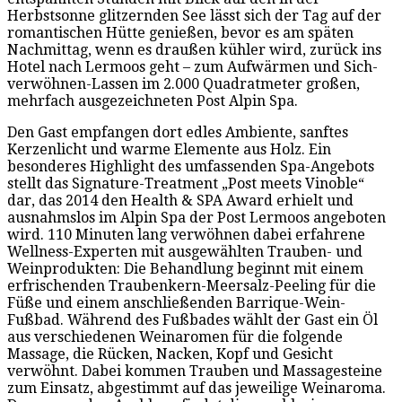
Herbstsonne glitzernden See lässt sich der Tag auf der
romantischen Hütte genießen, bevor es am späten
Nachmittag, wenn es draußen kühler wird, zurück ins
Hotel nach Lermoos geht – zum Aufwärmen und Sich-
verwöhnen-Lassen im 2.000 Quadratmeter großen,
mehrfach ausgezeichneten Post Alpin Spa.
Den Gast empfangen dort edles Ambiente, sanftes
Kerzenlicht und warme Elemente aus Holz. Ein
besonderes Highlight des umfassenden Spa-Angebots
stellt das Signature-Treatment „Post meets Vinoble“
dar, das 2014 den Health & SPA Award erhielt und
ausnahmslos im Alpin Spa der Post Lermoos angeboten
wird. 110 Minuten lang verwöhnen dabei erfahrene
Wellness-Experten mit ausgewählten Trauben- und
Weinprodukten: Die Behandlung beginnt mit einem
erfrischenden Traubenkern-Meersalz-Peeling für die
Füße und einem anschließenden Barrique-Wein-
Fußbad. Während des Fußbades wählt der Gast ein Öl
aus verschiedenen Weinaromen für die folgende
Massage, die Rücken, Nacken, Kopf und Gesicht
verwöhnt. Dabei kommen Trauben und Massagesteine
zum Einsatz, abgestimmt auf das jeweilige Weinaroma.