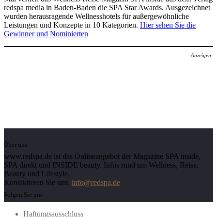
redspa media in Baden-Baden die SPA Star Awards. Ausgezeichnet
wurden herausragende Wellnesshotels für außergewöhnliche
Leistungen und Konzepte in 10 Kategorien.
Hier sehen Sie die
Gewinner und Nominierten
-Anzeigen-
Über uns
www.redspa.de ist das Onlineangebot der Magazine SPA inside,
SPA direkt und INSIDE beauty. Infos rund um Wellness, Reise,
Beauty und Lifestyle.
Kontaktieren Sie uns:
info@redspa.de
Folgen Sie uns
Haftungsausschluss