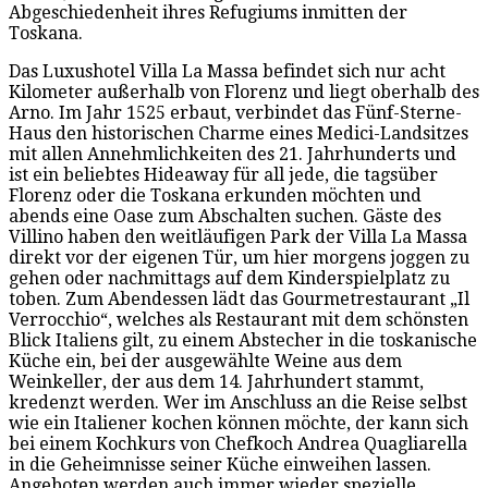
Abgeschiedenheit ihres Refugiums inmitten der
Toskana.
Das Luxushotel Villa La Massa befindet sich nur acht
Kilometer außerhalb von Florenz und liegt oberhalb des
Arno. Im Jahr 1525 erbaut, verbindet das Fünf-Sterne-
Haus den historischen Charme eines Medici-Landsitzes
mit allen Annehmlichkeiten des 21. Jahrhunderts und
ist ein beliebtes Hideaway für all jede, die tagsüber
Florenz oder die Toskana erkunden möchten und
abends eine Oase zum Abschalten suchen. Gäste des
Villino haben den weitläufigen Park der Villa La Massa
direkt vor der eigenen Tür, um hier morgens joggen zu
gehen oder nachmittags auf dem Kinderspielplatz zu
toben. Zum Abendessen lädt das Gourmetrestaurant „Il
Verrocchio“, welches als Restaurant mit dem schönsten
Blick Italiens gilt, zu einem Abstecher in die toskanische
Küche ein, bei der ausgewählte Weine aus dem
Weinkeller, der aus dem 14. Jahrhundert stammt,
kredenzt werden. Wer im Anschluss an die Reise selbst
wie ein Italiener kochen können möchte, der kann sich
bei einem Kochkurs von Chefkoch Andrea Quagliarella
in die Geheimnisse seiner Küche einweihen lassen.
Angeboten werden auch immer wieder spezielle