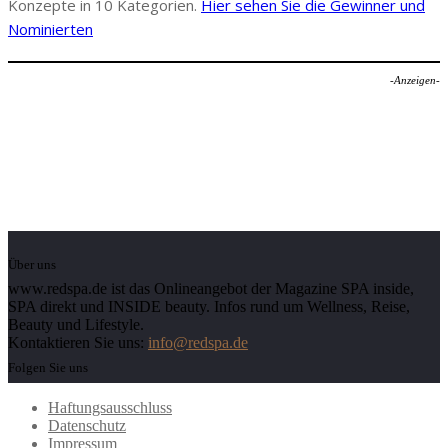
Konzepte in 10 Kategorien.
Hier sehen Sie die Gewinner und
Nominierten
-Anzeigen-
Über uns
www.redspa.de ist das Onlineangebot der Magazine SPA inside,
SPA direkt und INSIDE beauty. Infos rund um Wellness, Reise,
Beauty und Lifestyle.
Kontaktieren Sie uns:
info@redspa.de
Folgen Sie uns
Haftungsausschluss
Datenschutz
Impressum