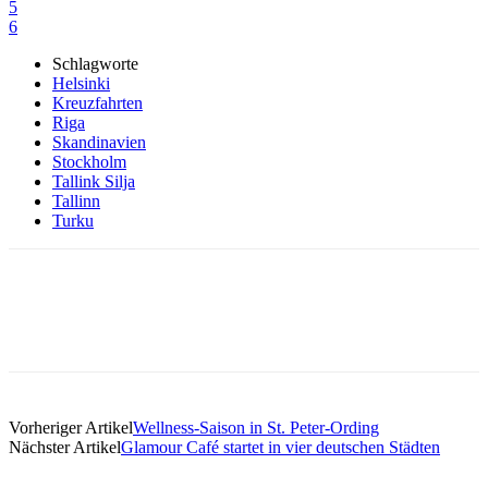
5
6
Schlagworte
Helsinki
Kreuzfahrten
Riga
Skandinavien
Stockholm
Tallink Silja
Tallinn
Turku
Vorheriger Artikel
Wellness-Saison in St. Peter-Ording
Nächster Artikel
Glamour Café startet in vier deutschen Städten