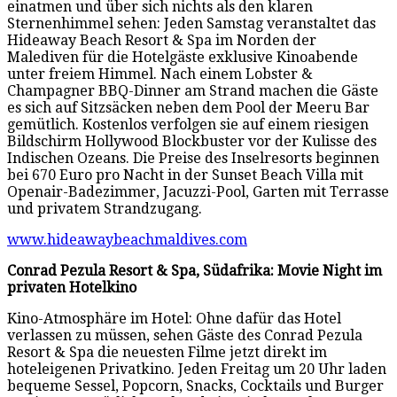
einatmen und über sich nichts als den klaren
Sternenhimmel sehen: Jeden Samstag veranstaltet das
Hideaway Beach Resort & Spa im Norden der
Malediven für die Hotelgäste exklusive Kinoabende
unter freiem Himmel. Nach einem Lobster &
Champagner BBQ-Dinner am Strand machen die Gäste
es sich auf Sitzsäcken neben dem Pool der Meeru Bar
gemütlich. Kostenlos verfolgen sie auf einem riesigen
Bildschirm Hollywood Blockbuster vor der Kulisse des
Indischen Ozeans. Die Preise des Inselresorts beginnen
bei 670 Euro pro Nacht in der Sunset Beach Villa mit
Openair-Badezimmer, Jacuzzi-Pool, Garten mit Terrasse
und privatem Strandzugang.
www.hideawaybeachmaldives.com
Conrad Pezula Resort & Spa, Südafrika: Movie Night im
privaten Hotelkino
Kino-Atmosphäre im Hotel: Ohne dafür das Hotel
verlassen zu müssen, sehen Gäste des Conrad Pezula
Resort & Spa die neuesten Filme jetzt direkt im
hoteleigenen Privatkino. Jeden Freitag um 20 Uhr laden
bequeme Sessel, Popcorn, Snacks, Cocktails und Burger