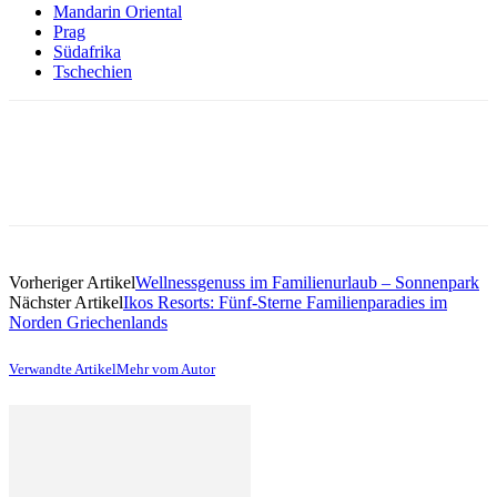
Mandarin Oriental
Prag
Südafrika
Tschechien
Vorheriger Artikel
Wellnessgenuss im Familienurlaub – Sonnenpark
Nächster Artikel
Ikos Resorts: Fünf-Sterne Familienparadies im
Norden Griechenlands
Verwandte Artikel
Mehr vom Autor