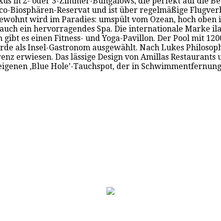
uxus in 2- oder 3-Zimmer-Bungalows, die perfekt auf die 
sco-Biosphären-Reservat und ist über regelmäßige Flugve
Gewohnt wird im Paradies: umspült vom Ozean, hoch oben
 auch ein hervorragendes Spa. Die internationale Marke il
 es einen Fitness- und Yoga-Pavillon. Der Pool mit 1200 
e als Insel-Gastronom ausgewählt. Nach Lukes Philosophi
nz erwiesen. Das lässige Design von Amillas Restaurants u
n eigenen ,Blue Hole’-Tauchspot, der in Schwimmentfernung