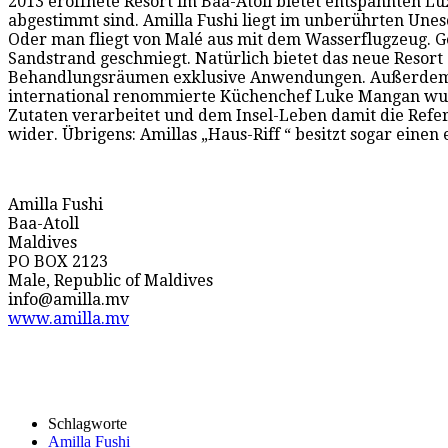
2013 eröffnete Resort im Baa-Atoll bietet entspannten L
abgestimmt sind. Amilla Fushi liegt im unberührten Une
Oder man fliegt von Malé aus mit dem Wasserflugzeug. 
Sandstrand geschmiegt. Natürlich bietet das neue Resort
Behandlungsräumen exklusive Anwendungen. Außerdem gibt
international renommierte Küchenchef Luke Mangan wurd
Zutaten verarbeitet und dem Insel-Leben damit die Refere
wider. Übrigens: Amillas „Haus-Riff “ besitzt sogar eine
Amilla Fushi
Baa-Atoll
Maldives
PO BOX 2123
Male, Republic of Maldives
info@amilla.mv
www.amilla.mv
Schlagworte
Amilla Fushi