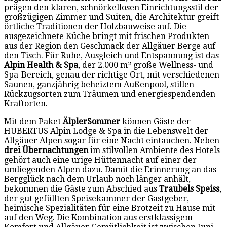
prägen den klaren, schnörkellosen Einrichtungsstil der
großzügigen Zimmer und Suiten, die Architektur greift
örtliche Traditionen der Holzbauweise auf. Die
ausgezeichnete Küche bringt mit frischen Produkten
aus der Region den Geschmack der Allgäuer Berge auf
den Tisch. Für Ruhe, Ausgleich und Entspannung ist das
Alpin Health & Spa
, der 2.000 m² große Wellness- und
Spa-Bereich, genau der richtige Ort, mit verschiedenen
Saunen, ganzjährig beheiztem Außenpool, stillen
Rückzugsorten zum Träumen und energiespendenden
Kraftorten.
Mit dem Paket
ÄlplerSommer
können Gäste der
HUBERTUS Alpin Lodge & Spa in die Lebenswelt der
Allgäuer Alpen sogar für eine Nacht eintauchen. Neben
drei Übernachtungen
im stilvollen Ambiente des Hotels
gehört auch eine urige Hüttennacht auf einer der
umliegenden Alpen dazu. Damit die Erinnerung an das
Bergglück nach dem Urlaub noch länger anhält,
bekommen die Gäste zum Abschied aus
Traubels Speiss
,
der gut gefüllten Speisekammer der Gastgeber,
heimische Spezialitäten für eine Brotzeit zu Hause mit
auf den Weg. Die Kombination aus erstklassigem