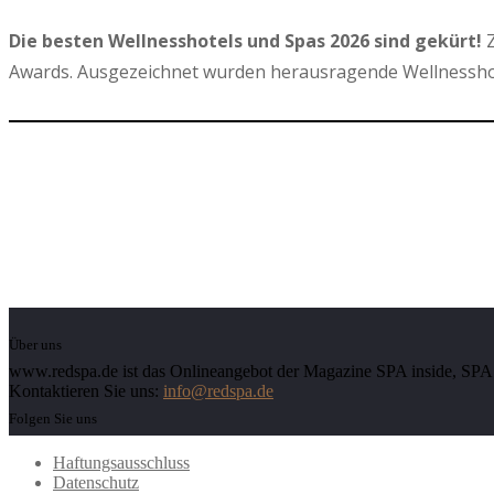
Die besten Wellnesshotels und Spas 2026 sind gekürt!
Z
Awards. Ausgezeichnet wurden herausragende Wellnesshot
Über uns
www.redspa.de ist das Onlineangebot der Magazine SPA inside, SPA d
Kontaktieren Sie uns:
info@redspa.de
Folgen Sie uns
Haftungsausschluss
Datenschutz