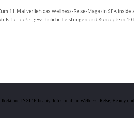
um 11. Mal verlieh das Wellness-Reise-Magazin SPA inside 
els für außergewöhnliche Leistungen und Konzepte in 10 
irekt und INSIDE beauty. Infos rund um Wellness, Reise, Beauty und 