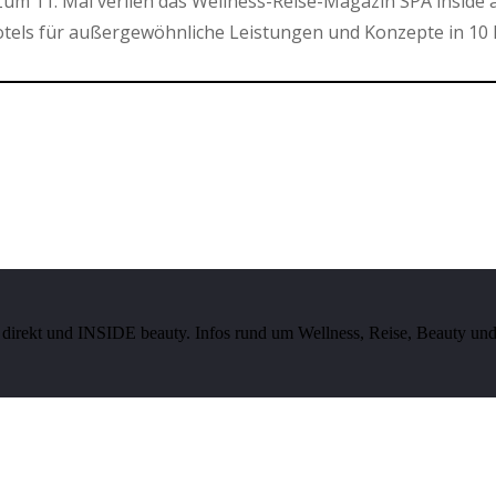
um 11. Mal verlieh das Wellness-Reise-Magazin SPA inside 
els für außergewöhnliche Leistungen und Konzepte in 10 
irekt und INSIDE beauty. Infos rund um Wellness, Reise, Beauty und 