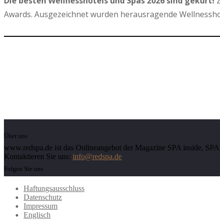
Die besten Wellnesshotels und Spas 2026 sind gekürt!
Z
Awards. Ausgezeichnet wurden herausragende Wellnesshot
Über uns
www.redspa.de ist das Onlineangebot der Magazine SPA inside, SPA d
Kontaktieren Sie uns:
info@redspa.de
Folgen Sie uns
Haftungsausschluss
Datenschutz
Impressum
Englisch