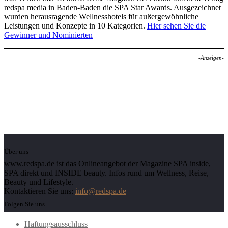
redspa media in Baden-Baden die SPA Star Awards. Ausgezeichnet
wurden herausragende Wellnesshotels für außergewöhnliche
Leistungen und Konzepte in 10 Kategorien.
Hier sehen Sie die
Gewinner und Nominierten
-Anzeigen-
Über uns
www.redspa.de ist das Onlineangebot der Magazine SPA inside,
SPA direkt und INSIDE beauty. Infos rund um Wellness, Reise,
Beauty und Lifestyle.
Kontaktieren Sie uns:
info@redspa.de
Folgen Sie uns
Haftungsausschluss