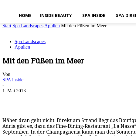
HOME
INSIDE BEAUTY
SPA INSIDE
SPA DIRE
Start
Spa Landscapes
Apulien
Mit den Füßen im Meer
Spa Landscapes
Apulien
Mit den Füßen im Meer
Von
SPA inside
-
1. Mai 2013
Näher dran geht nicht: Direkt am Strand liegt das Boutiq
Adria gibt es, dazu das Fine-Dining-Restaurant „La Nass
September. In der Champagneria kann man den Sonnenunt