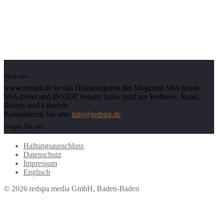
Über uns
www.redspa.de ist das Onlineangebot der Magazine SPA inside,
SPA direkt und INSIDE beauty. Infos rund um Wellness, Reise,
Beauty und Lifestyle.
Kontaktieren Sie uns:
info@redspa.de
Folgen Sie uns
Haftungsausschluss
Datenschutz
Impressum
Englisch
© 2026 redspa media GmbH, Baden-Baden