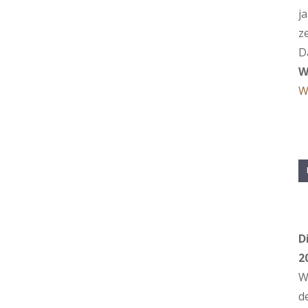
j
z
D
W
W
D
2
W
d