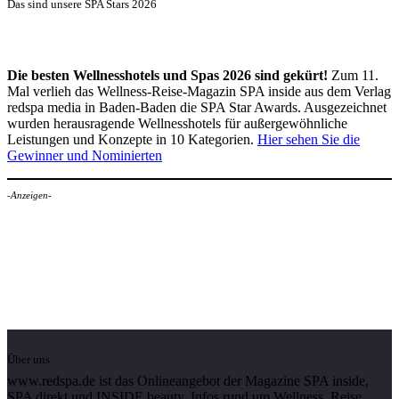
Das sind unsere SPA Stars 2026
Die besten Wellnesshotels und Spas 2026 sind gekürt!
Zum 11.
Mal verlieh das Wellness-Reise-Magazin SPA inside aus dem Verlag
redspa media in Baden-Baden die SPA Star Awards. Ausgezeichnet
wurden herausragende Wellnesshotels für außergewöhnliche
Leistungen und Konzepte in 10 Kategorien.
Hier sehen Sie die
Gewinner und Nominierten
-Anzeigen-
Über uns
www.redspa.de ist das Onlineangebot der Magazine SPA inside,
SPA direkt und INSIDE beauty. Infos rund um Wellness, Reise,