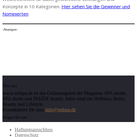
Konzepte in 10 Kategorien.
Hier sehen Sie die Gewinner und
Nominierten
-Anzeigen-
Über uns
www.redspa.de ist das Onlineangebot der Magazine SPA inside,
SPA direkt und INSIDE beauty. Infos rund um Wellness, Reise,
Beauty und Lifestyle.
Kontaktieren Sie uns:
info@redspa.de
Folgen Sie uns
Haftungsausschluss
Datenschutz