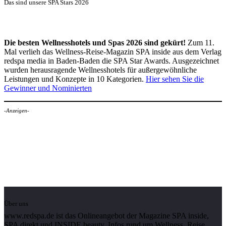
Das sind unsere SPA Stars 2026
Die besten Wellnesshotels und Spas 2026 sind gekürt!
Zum 11.
Mal verlieh das Wellness-Reise-Magazin SPA inside aus dem Verlag
redspa media in Baden-Baden die SPA Star Awards. Ausgezeichnet
wurden herausragende Wellnesshotels für außergewöhnliche
Leistungen und Konzepte in 10 Kategorien.
Hier sehen Sie die
Gewinner und Nominierten
-Anzeigen-
Über uns
www.redspa.de ist das Onlineangebot der Magazine SPA inside,
SPA direkt und INSIDE beauty. Infos rund um Wellness, Reise,