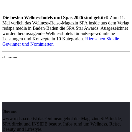
Die besten Wellnesshotels und Spas 2026 sind gekürt!
Zum 11.
Mal verlieh das Wellness-Reise-Magazin SPA inside aus dem Verlag
redspa media in Baden-Baden die SPA Star Awards. Ausgezeichnet
wurden herausragende Wellnesshotels für außergewöhnliche
Leistungen und Konzepte in 10 Kategorien.
Hier sehen Sie die
Gewinner und Nominierten
-Anzeigen-
Über uns
www.redspa.de ist das Onlineangebot der Magazine SPA inside,
SPA direkt und INSIDE beauty. Infos rund um Wellness, Reise,
Beauty und Lifestyle.