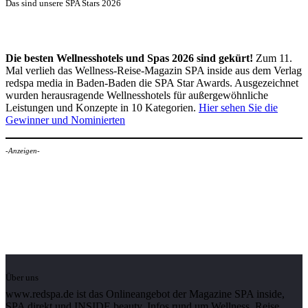
Das sind unsere SPA Stars 2026
Die besten Wellnesshotels und Spas 2026 sind gekürt!
Zum 11.
Mal verlieh das Wellness-Reise-Magazin SPA inside aus dem Verlag
redspa media in Baden-Baden die SPA Star Awards. Ausgezeichnet
wurden herausragende Wellnesshotels für außergewöhnliche
Leistungen und Konzepte in 10 Kategorien.
Hier sehen Sie die
Gewinner und Nominierten
-Anzeigen-
Über uns
www.redspa.de ist das Onlineangebot der Magazine SPA inside,
SPA direkt und INSIDE beauty. Infos rund um Wellness, Reise,