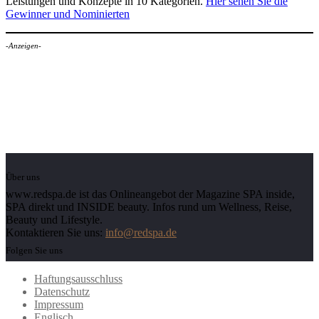
Leistungen und Konzepte in 10 Kategorien.
Hier sehen Sie die
Gewinner und Nominierten
-Anzeigen-
Über uns
www.redspa.de ist das Onlineangebot der Magazine SPA inside,
SPA direkt und INSIDE beauty. Infos rund um Wellness, Reise,
Beauty und Lifestyle.
Kontaktieren Sie uns:
info@redspa.de
Folgen Sie uns
Haftungsausschluss
Datenschutz
Impressum
Englisch