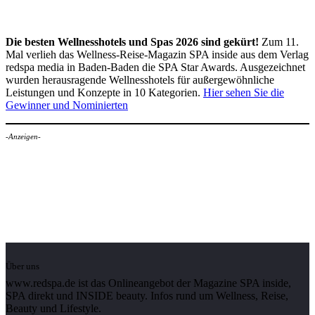
Die besten Wellnesshotels und Spas 2026 sind gekürt!
Zum 11.
Mal verlieh das Wellness-Reise-Magazin SPA inside aus dem Verlag
redspa media in Baden-Baden die SPA Star Awards. Ausgezeichnet
wurden herausragende Wellnesshotels für außergewöhnliche
Leistungen und Konzepte in 10 Kategorien.
Hier sehen Sie die
Gewinner und Nominierten
-Anzeigen-
Über uns
www.redspa.de ist das Onlineangebot der Magazine SPA inside,
SPA direkt und INSIDE beauty. Infos rund um Wellness, Reise,
Beauty und Lifestyle.