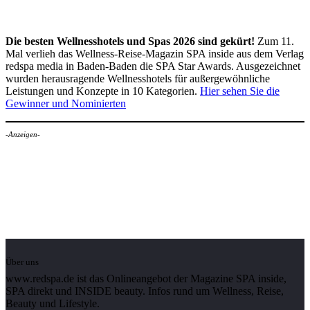
Die besten Wellnesshotels und Spas 2026 sind gekürt!
Zum 11.
Mal verlieh das Wellness-Reise-Magazin SPA inside aus dem Verlag
redspa media in Baden-Baden die SPA Star Awards. Ausgezeichnet
wurden herausragende Wellnesshotels für außergewöhnliche
Leistungen und Konzepte in 10 Kategorien.
Hier sehen Sie die
Gewinner und Nominierten
-Anzeigen-
Über uns
www.redspa.de ist das Onlineangebot der Magazine SPA inside,
SPA direkt und INSIDE beauty. Infos rund um Wellness, Reise,
Beauty und Lifestyle.