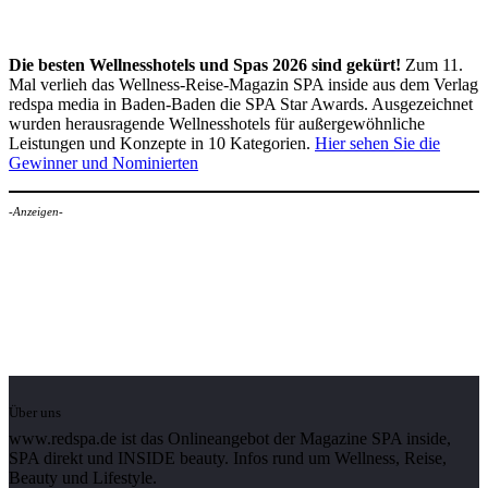
Die besten Wellnesshotels und Spas 2026 sind gekürt!
Zum 11.
Mal verlieh das Wellness-Reise-Magazin SPA inside aus dem Verlag
redspa media in Baden-Baden die SPA Star Awards. Ausgezeichnet
wurden herausragende Wellnesshotels für außergewöhnliche
Leistungen und Konzepte in 10 Kategorien.
Hier sehen Sie die
Gewinner und Nominierten
-Anzeigen-
Über uns
www.redspa.de ist das Onlineangebot der Magazine SPA inside,
SPA direkt und INSIDE beauty. Infos rund um Wellness, Reise,
Beauty und Lifestyle.