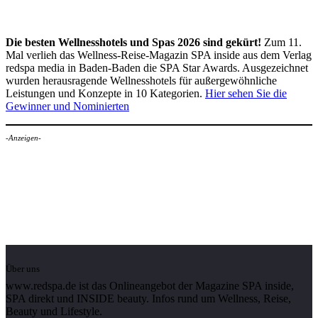
Die besten Wellnesshotels und Spas 2026 sind gekürt!
Zum 11.
Mal verlieh das Wellness-Reise-Magazin SPA inside aus dem Verlag
redspa media in Baden-Baden die SPA Star Awards. Ausgezeichnet
wurden herausragende Wellnesshotels für außergewöhnliche
Leistungen und Konzepte in 10 Kategorien.
Hier sehen Sie die
Gewinner und Nominierten
-Anzeigen-
Über uns
www.redspa.de ist das Onlineangebot der Magazine SPA inside,
SPA direkt und INSIDE beauty. Infos rund um Wellness, Reise,
Beauty und Lifestyle.