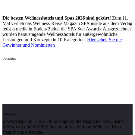
Die besten Wellnesshotels und Spas 2026 sind gekürt!
Zum 11.
Mal verlieh das Wellness-Reise-Magazin SPA inside aus dem Verlag
redspa media in Baden-Baden die SPA Star Awards. Ausgezeichnet
wurden herausragende Wellnesshotels für außergewöhnliche
Leistungen und Konzepte in 10 Kategorien.
Hier sehen Sie die
Gewinner und Nominierten
-Anzeigen-
Über uns
www.redspa.de ist das Onlineangebot der Magazine SPA inside,
SPA direkt und INSIDE beauty. Infos rund um Wellness, Reise,
Beauty und Lifestyle.