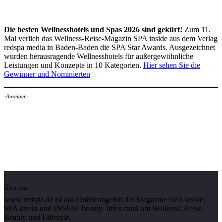
Die besten Wellnesshotels und Spas 2026 sind gekürt!
Zum 11.
Mal verlieh das Wellness-Reise-Magazin SPA inside aus dem Verlag
redspa media in Baden-Baden die SPA Star Awards. Ausgezeichnet
wurden herausragende Wellnesshotels für außergewöhnliche
Leistungen und Konzepte in 10 Kategorien.
Hier sehen Sie die
Gewinner und Nominierten
-Anzeigen-
Über uns
www.redspa.de ist das Onlineangebot der Magazine SPA inside,
SPA direkt und INSIDE beauty. Infos rund um Wellness, Reise,
Beauty und Lifestyle.