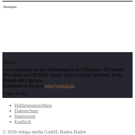
-Anzeigen-
Über uns
www.redspa.de ist das Onlineangebot der Magazine SPA inside,
SPA direkt und INSIDE beauty. Infos rund um Wellness, Reise,
Beauty und Lifestyle.
Kontaktieren Sie uns:
info@redspa.de
Folgen Sie uns
Haftungsausschluss
Datenschutz
Impressum
Englisch
© 2026 redspa media GmbH, Baden-Baden