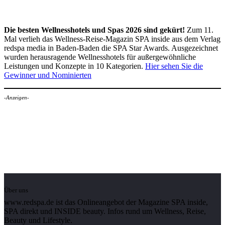
Die besten Wellnesshotels und Spas 2026 sind gekürt!
Zum 11.
Mal verlieh das Wellness-Reise-Magazin SPA inside aus dem Verlag
redspa media in Baden-Baden die SPA Star Awards. Ausgezeichnet
wurden herausragende Wellnesshotels für außergewöhnliche
Leistungen und Konzepte in 10 Kategorien.
Hier sehen Sie die
Gewinner und Nominierten
-Anzeigen-
Über uns
www.redspa.de ist das Onlineangebot der Magazine SPA inside,
SPA direkt und INSIDE beauty. Infos rund um Wellness, Reise,
Beauty und Lifestyle.