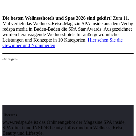
Die besten Wellnesshotels und Spas 2026 sind gekürt!
Zum 11.
Mal verlieh das Wellness-Reise-Magazin SPA inside aus dem Verlag
redspa media in Baden-Baden die SPA Star Awards. Ausgezeichnet
wurden herausragende Wellnesshotels für außergewöhnliche
Leistungen und Konzepte in 10 Kategorien.
Hier sehen Sie die
Gewinner und Nominierten
-Anzeigen-
Über uns
www.redspa.de ist das Onlineangebot der Magazine SPA inside,
SPA direkt und INSIDE beauty. Infos rund um Wellness, Reise,
Beauty und Lifestyle.