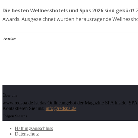
Die besten Wellnesshotels und Spas 2026 sind gekürt!
Z
Awards. Ausgezeichnet wurden herausragende Wellnesshot
-Anzeigen-
Über uns
www.redspa.de ist das Onlineangebot der Magazine SPA inside, SPA d
Kontaktieren Sie uns:
info@redspa.de
Folgen Sie uns
Haftungsausschluss
Datenschutz