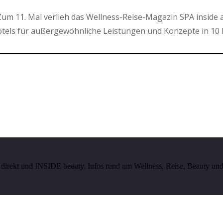
um 11. Mal verlieh das Wellness-Reise-Magazin SPA inside 
els für außergewöhnliche Leistungen und Konzepte in 10 
irekt und INSIDE beauty. Infos rund um Wellness, Reise, Beauty und 