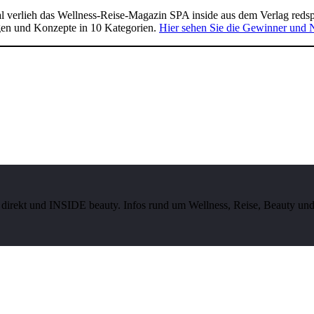
 verlieh das Wellness-Reise-Magazin SPA inside aus dem Verlag reds
gen und Konzepte in 10 Kategorien.
Hier sehen Sie die Gewinner und 
irekt und INSIDE beauty. Infos rund um Wellness, Reise, Beauty und 