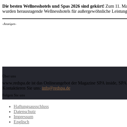
Die besten Wellnesshotels und Spas 2026 sind gekürt!
Zum 11. Mal
wurden herausragende Wellnesshotels für außergewöhnliche Leistun
-Anzeigen-
Über uns
www.redspa.de ist das Onlineangebot der Magazine SPA inside, SPA d
Kontaktieren Sie uns:
info@redspa.de
Folgen Sie uns
Haftungsausschluss
Datenschutz
Impressum
Englisch