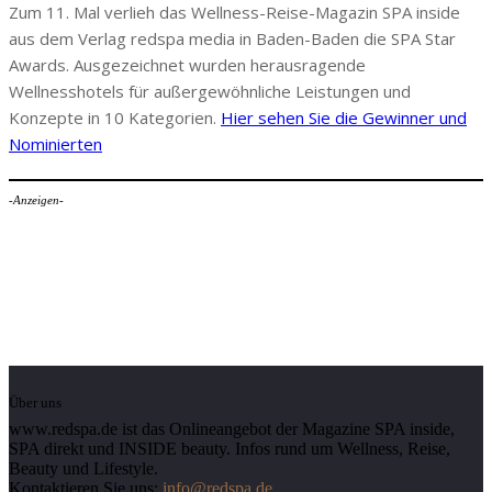
Zum 11. Mal verlieh das Wellness-Reise-Magazin SPA inside
aus dem Verlag redspa media in Baden-Baden die SPA Star
Awards. Ausgezeichnet wurden herausragende
Wellnesshotels für außergewöhnliche Leistungen und
Konzepte in 10 Kategorien.
Hier sehen Sie die Gewinner und
Nominierten
-Anzeigen-
Über uns
www.redspa.de ist das Onlineangebot der Magazine SPA inside,
SPA direkt und INSIDE beauty. Infos rund um Wellness, Reise,
Beauty und Lifestyle.
Kontaktieren Sie uns:
info@redspa.de