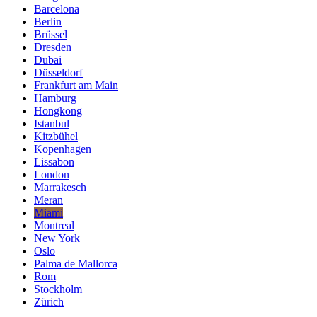
Barcelona
Berlin
Brüssel
Dresden
Dubai
Düsseldorf
Frankfurt am Main
Hamburg
Hongkong
Istanbul
Kitzbühel
Kopenhagen
Lissabon
London
Marrakesch
Meran
Miami
Montreal
New York
Oslo
Palma de Mallorca
Rom
Stockholm
Zürich