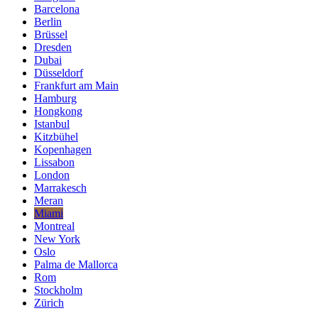
Barcelona
Berlin
Brüssel
Dresden
Dubai
Düsseldorf
Frankfurt am Main
Hamburg
Hongkong
Istanbul
Kitzbühel
Kopenhagen
Lissabon
London
Marrakesch
Meran
Miami
Montreal
New York
Oslo
Palma de Mallorca
Rom
Stockholm
Zürich