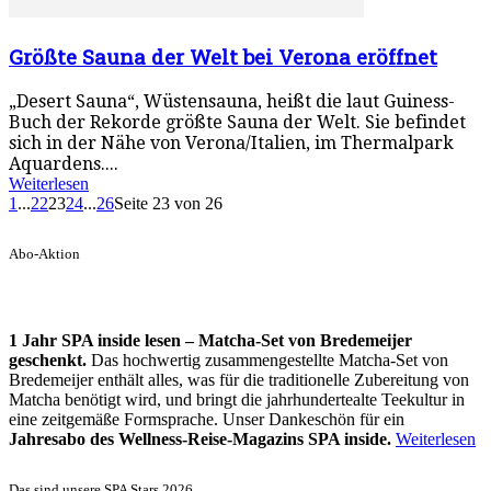
Größte Sauna der Welt bei Verona eröffnet
„Desert Sauna“, Wüstensauna, heißt die laut Guiness-
Buch der Rekorde größte Sauna der Welt. Sie befindet
sich in der Nähe von Verona/Italien, im Thermalpark
Aquardens....
Weiterlesen
1
...
22
23
24
...
26
Seite 23 von 26
Abo-Aktion
1 Jahr SPA inside lesen – Matcha-Set von Bredemeijer
geschenkt.
Das hochwertig zusammengestellte Matcha-Set von
Bredemeijer enthält alles, was für die traditionelle Zubereitung von
Matcha benötigt wird, und bringt die jahrhundertealte Teekultur in
eine zeitgemäße Formsprache. Unser Dankeschön für ein
Jahresabo des Wellness-Reise-Magazins SPA inside.
Weiterlesen
Das sind unsere SPA Stars 2026